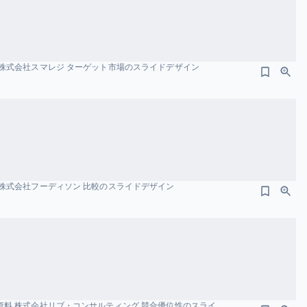
株式会社スマレジ ターゲット市場のスライドデザイン
株式会社フーディソン 比較のスライドデザイン
事業計画及び成⻑可能性に関する説明資料 株式会社リブ・コンサルティング 競合優位性のスライドデザイン