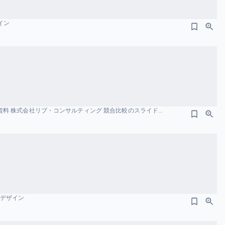
ザイン
事業計画及び成⻑可能性に関する説明資料 株式会社リブ・コンサルティング 競合比較のスライドデザイン
ドデザイン