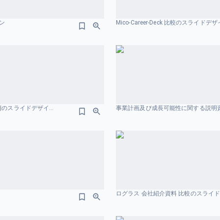
ン
Mico-Career-Deck 比較のスライドデ
事業計画及び成⻑可能性に関する事項 AnyMind Group 株式会社 2026年3⽉ 事例のスライドデザイン
ログラス 会社紹介資料 比較のスライ