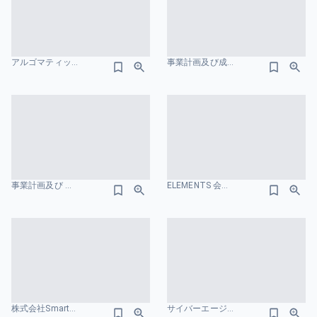
アルゴマティック・ワークス・カンパニー・デッキ 事業一覧のスライドデザイン
事業計画及び成長可能性に関する事項 2026 年 1月期 株式会社GENDA 事業一覧のスライドデザイン
事業計画及び 成長可能性に関する事項 GMOTECHホールディングス株式会社 組織図のスライドデザイン
ELEMENTS 会社紹介資料 組織図のスライドデザイン
株式会社SmartHR_会社紹介資料 社員数のスライドデザイン
サイバーエージェント 組織図のスライドデザイン