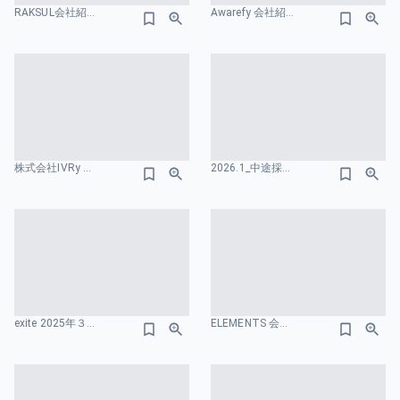
RAKSUL会社紹介資料 組織図のスライドデザイン
Awarefy 会社紹介資料 水色のスライドデザイン
株式会社IVRy 会社紹介資料 組織図のスライドデザイン
2026.1_中途採用資料.pdf 組織図のスライドデザイン
exite 2025年３⽉期 第２四半期 決算説明資料 ガバナンスのスライドデザイン
ELEMENTS 会社紹介資料 組織図のスライドデザイン