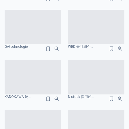
GAtechnologies_Designer_Culture_Deck_会社紹介資料 組織図のスライドデザイン
WED 会社紹介資料 組織図のスライドデザイン
KADOKAWA 統合報告書 組織図のスライドデザイン
N stock 採用ピッチ資料 社員数のスライドデザイン