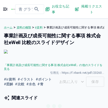
お役立ち記
掲載リクエス
事
ト
>
>
>
ホーム
資料の種類
ir資料
事業計画及び成長可能性に関する事項 株式会社e
事業計画及び成長可能性に関する事項 株式会
社eWell 比較のスライドデザイン
「
事業計画及び成長可能性に関する事項 株式会社eWell
」の他のスライドを
見る
引用元：
https://f.irbank.net/pdf/20260330/140120260330592954.pdf
#
ir資料
#
イラスト
#
ポイント
お気に入り
保存
#
図解
#
比較
#
水色
#
青
関連スライド