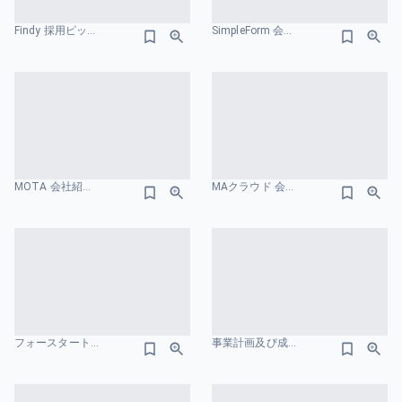
Findy 採用ピッチ資料 水色のスライドデザイン
SimpleForm 会社紹介資料 沿革のスライドデザイン
MOTA 会社紹介資料 会社概要のスライドデザイン
MAクラウド 会社紹介資料 会社概要のスライドデザイン
フォースタートアップス 会社概要のスライドデザイン
事業計画及び成⻑可能性に関する事項 株式会社フツパー 会社概要のスライドデザイン