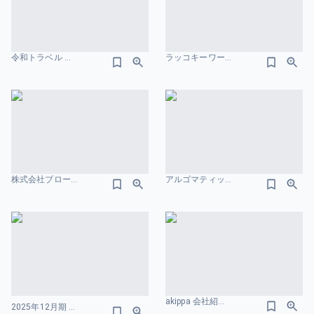
令和トラベル 会社概要のスライドデザイン
ラッコキーワード-サービス紹介資料 会社概要のスライドデザイン
株式会社ブロードエンタープライズ 成長可能性に関する説明資料.pdf 会社概要のスライドデザイン
アルゴマティック・ワークス・カンパニー・デッキ 会社概要のスライドデザイン
akippa 会社紹介資料 会社概要のスライドデザイン
2025年12月期 通期 決算説明資料 および 事業計画及び成長可能性に関する事項 AppBank株式会社 会社概要のスライドデザイン