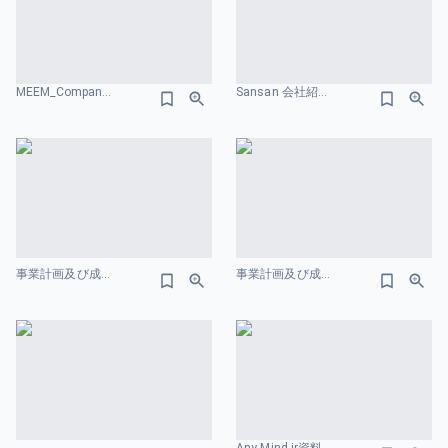
MEEM_Company_Deck202512.pdf 会社概要のスライドデザイン
Sansan 会社紹介資料 会社概要のスライドデザイン
事業計画及び成⻑可能性に関する事項 AnyMind Group 株式会社 2026年3⽉ 会社概要のスライドデザイン
事業計画及び成長可能性に関する事項-gooddays ホールディングス株式会社 会社概要のスライドデザイン