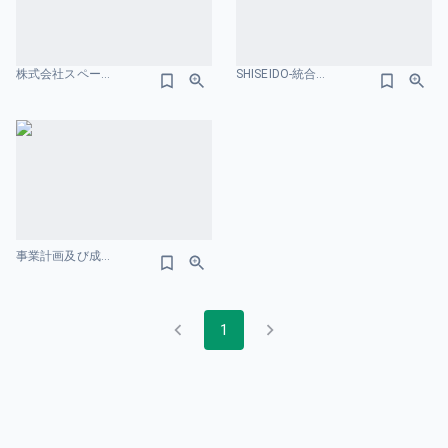
株式会社スペースマーケット 事業計画および成⻑可能性に関する事項 業績のスライドデザイン
SHISEIDO-統合レポート-2024 業績のスライドデザイン
事業計画及び成⻑可能性に関する事項 AnyMind Group 株式会社 2026年3⽉ 財務情報のスライドデザイン
1