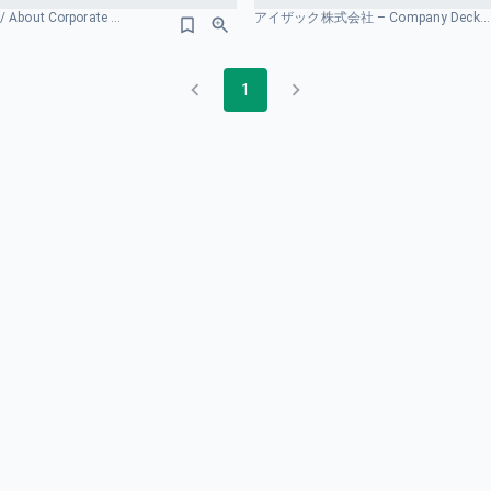
経営管理について / About Corporate Planning 市場規模のスライドデザイン
アイザック株式会社 – Company Deck ターゲット市場のスライドデザイン
1