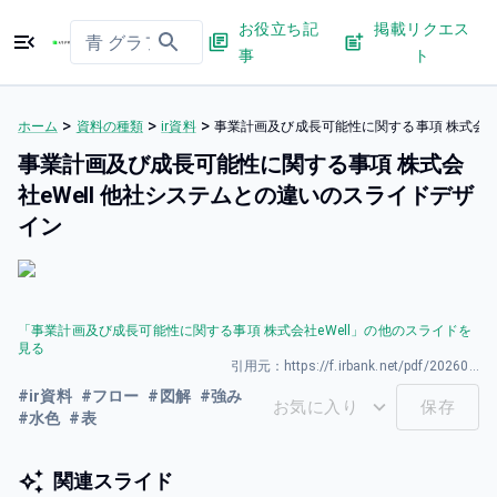
お役立ち記
掲載リクエス
事
ト
>
>
>
ホーム
資料の種類
ir資料
事業計画及び成長可能性に関する事項 株式会社e
事業計画及び成長可能性に関する事項 株式会
社eWell 他社システムとの違いのスライドデザ
イン
「
事業計画及び成長可能性に関する事項 株式会社eWell
」の他のスライドを
見る
引用元：
https://f.irbank.net/pdf/20260330/140120260330592954.pdf
#
ir資料
#
フロー
#
図解
#
強み
お気に入り
保存
#
水色
#
表
関連スライド