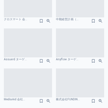
クロスマート 会社紹介資料 ターゲット市場のスライドデザイン
中期経営計画（VISION 2030） 株式会社INFORICH サステナビリティのスライドデザイン
Assuerd ターゲット市場のスライドデザイン
Anyflow ターゲット市場のスライドデザイン
MediaAid 会社紹介資料 ターゲット市場のスライドデザイン
株式会社FUNDINNO 事業計画及び成長可能性に関する事項 成長戦略のスライドデザイン