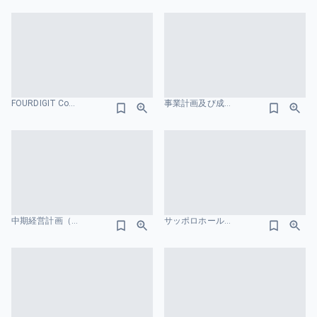
FOURDIGIT Company Profile 成長戦略のスライドデザイン
事業計画及び成長可能性に関する事項 株式会社スマレジ 成長戦略のスライドデザイン
中期経営計画（VISION 2030） 株式会社INFORICH ターゲット市場のスライドデザイン
サッポロホールディングス株式会社-統合報告書 不動産事業のスライドデザイン