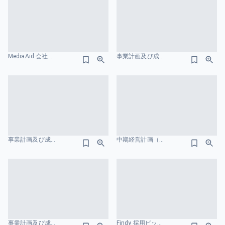
MediaAid 会社紹介資料 フローのスライドデザイン
事業計画及び成長可能性に関する事項 株式会社リベロ イラストのスライドデザイン
事業計画及び成長可能性に関する 事項の開示 株式会社和心 ターゲット市場のスライドデザイン
中期経営計画（VISION 2030） 株式会社INFORICH イラストのスライドデザイン
事業計画及び成長可能性に関する説明資料 株式会社JMC 棒グラフのスライドデザイン
Findy 採用ピッチ資料 図解のスライドデザイン