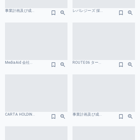
事業計画及び成長可能性に関する事項-株式会社Rebase ニーズ・課題のスライドデザイン
レバレジーズ 採用ピッチ資料 ターゲット市場のスライドデザイン
MediaAid 会社紹介資料 ターゲット市場のスライドデザイン
ROUTE06 ターゲット市場のスライドデザイン
CARTA HOLDINGS ターゲット市場のスライドデザイン
事業計画及び成長可能性に関する説明資料 株式会社JMC ターゲット市場のスライドデザイン