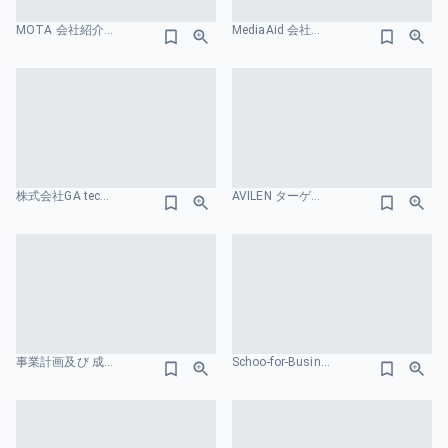
MOTA 会社紹介資料 ニーズ・課題のスライドデザイン
MediaAid 会社紹介資料 ターゲット市場のスライドデザイン
株式会社GA technologies ターゲット市場のスライドデザイン
AVILEN ターゲット市場のスライドデザイン
事業計画及び 成長可能性に関する事項 株式会社アスカネット 市場規模のスライドデザイン
Schoo-for-Business-インパクトレポート2025 ポジショニングマップのスライドデザイン