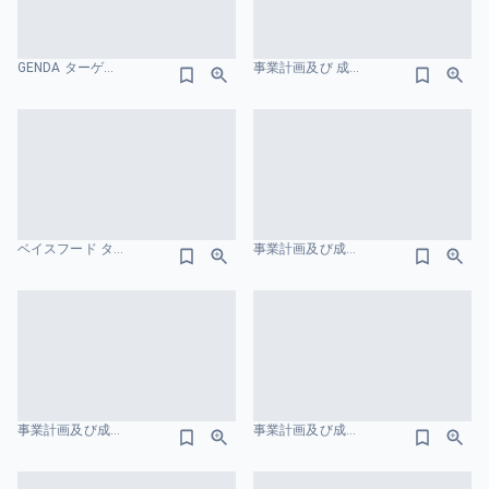
GENDA ターゲット市場のスライドデザイン
事業計画及び 成長可能性に関する事項 GMOTECHホールディングス株式会社 市場規模のスライドデザイン
ベイスフード ターゲット市場のスライドデザイン
事業計画及び成長可能性に関する事項-株式会社ハンモック ポジショニングマップのスライドデザイン
事業計画及び成⻑可能性に関する事項 サービス概要のスライドデザイン
事業計画及び成長可能性に関する事項 株式会社ジグザグ オレンジのスライドデザイン