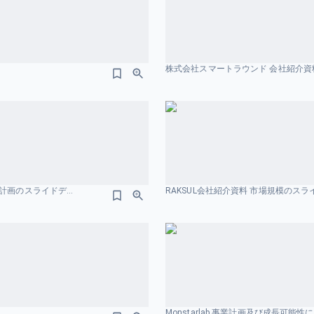
株式会社スマートラウンド 会社紹介資料 
事業計画及び成長可能性に関する事項 株式会社ビタブリッドジャパン 中期経営計画のスライドデザイン
RAKSUL会社紹介資料 市場規模のス
Monstarlab 事業計画及び成長可能