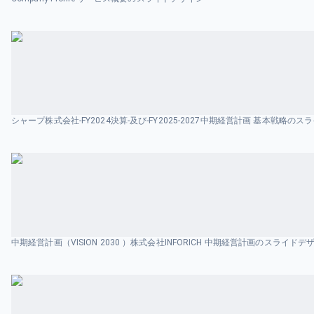
シャープ株式会社-FY2024決算-及び-FY2025-2027中期経営計画 基本戦略の
中期経営計画（VISION 2030 ）株式会社INFORICH 中期経営計画のスライドデ