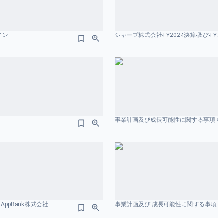
ザイン
シャープ株式会社-FY2024決算-及び-
事業計画及び成長可能性に関する事項 株
2025年12月期 通期 決算説明資料 および 事業計画及び成長可能性に関する事項 AppBank株式会社 価値創造プロセスのスライドデザイン
事業計画及び 成長可能性に関する事項 
はじめる