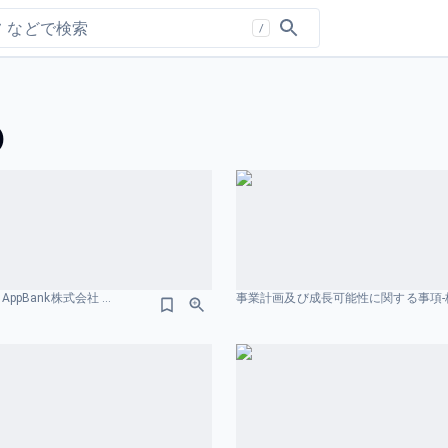
/
)
2025年12月期 通期 決算説明資料 および 事業計画及び成長可能性に関する事項 AppBank株式会社 ソリューションのスライドデザイン
事業計画及び成長可能性に関する事項-