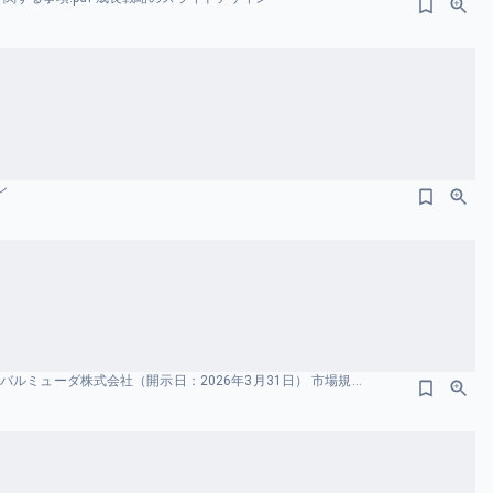
ン
事業計画及び 成長可能性に関する事項 バルミューダ株式会社（開示日：2026年3月31日） 市場規模のスライドデザイン