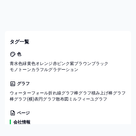
タグ一覧
色
青
水色
緑
黄色
オレンジ
赤
ピンク
紫
ブラウン
ブラック
モノトーン
カラフル
グラデーション
グラフ
ウォーターフォール
折れ線グラフ
棒グラフ
積み上げ棒グラフ
棒グラフ(横)
表
円グラフ
散布図
ミルフィーユグラフ
ページ
会社情報
会社概要
拠点
沿革
ミッション・ビジョン
メンバー
スキルマトリックス
社員数
組織図
ガバナンス