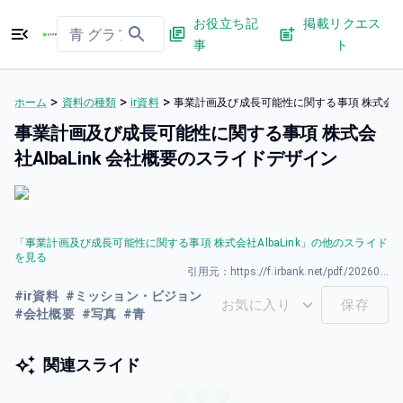
お役立ち記
掲載リクエス
事
ト
>
>
>
ホーム
資料の種類
ir資料
事業計画及び成長可能性に関する事項 株式会社Al
事業計画及び成長可能性に関する事項 株式会
社AlbaLink 会社概要のスライドデザイン
「
事業計画及び成長可能性に関する事項 株式会社AlbaLink
」の他のスライド
を見る
引用元：
https://f.irbank.net/pdf/20260327/140120260326589956.pdf
#
ir資料
#
ミッション・ビジョン
お気に入り
保存
#
会社概要
#
写真
#
青
関連スライド