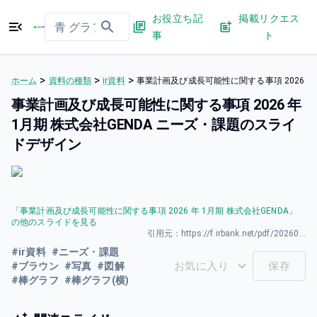
お役立ち記
掲載リクエス
事
ト
>
>
>
ホーム
資料の種類
ir資料
事業計画及び成長可能性に関する事項 2026 年
事業計画及び成長可能性に関する事項 2026 年
1月期 株式会社GENDA ニーズ・課題のスライ
ドデザイン
「
事業計画及び成長可能性に関する事項 2026 年 1月期 株式会社GENDA
」
の他のスライドを見る
引用元：
https://f.irbank.net/pdf/20260330/140120260330592955.pdf
#
ir資料
#
ニーズ・課題
お気に入り
保存
#
ブラウン
#
写真
#
図解
#
棒グラフ
#
棒グラフ(横)