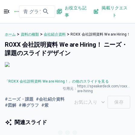
お役立ち記
掲載リクエス
事
ト
>
>
>
ホーム
資料の種類
会社紹介資料
ROXX 会社説明資料 We are Hiri
ROXX 会社説明資料 We are Hiring！ ニーズ・
課題のスライドデザイン
「
ROXX 会社説明資料 We are Hiring！
」の他のスライドを見る
https://speakerdeck.com/roxxrecur
引用元：
are-hiring
#
ニーズ・課題
#
会社紹介資料
お気に入り
保存
#
図解
#
棒グラフ
#
紫
関連スライド