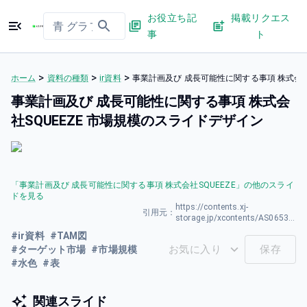
お役立ち記
掲載リクエス
事
ト
>
>
>
ホーム
資料の種類
ir資料
事業計画及び 成長可能性に関する事項 株式会社
事業計画及び 成長可能性に関する事項 株式会
社SQUEEZE 市場規模のスライドデザイン
「
事業計画及び 成長可能性に関する事項 株式会社SQUEEZE
」の他のスライ
ドを見る
https://contents.xj-
引用元：
storage.jp/xcontents/AS06531/7c4f9f8b/80f9/47f7/8c95/19388fd2eed7/20260421102015786s.pdf
#
ir資料
#
TAM図
お気に入り
保存
#
ターゲット市場
#
市場規模
#
水色
#
表
関連スライド