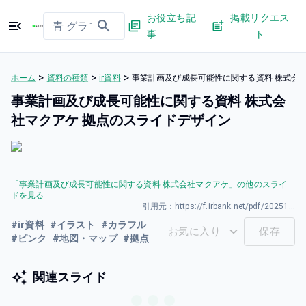
お役立ち記
掲載リクエス
事
ト
>
>
>
ホーム
資料の種類
ir資料
事業計画及び成長可能性に関する資料 株式会
事業計画及び成長可能性に関する資料 株式会
社マクアケ 拠点のスライドデザイン
「
事業計画及び成長可能性に関する資料 株式会社マクアケ
」の他のスライ
ドを見る
引用元：
https://f.irbank.net/pdf/20251219/140120251217521036.pdf
#
ir資料
#
イラスト
#
カラフル
お気に入り
保存
#
ピンク
#
地図・マップ
#
拠点
関連スライド