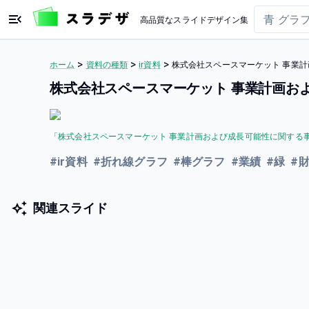
高品質なスライドデザイン集
>
>
>
ホーム
資料の種類
ir資料
株式会社スペースマーケット 事業計
株式会社スペースマーケット 事業計画お
「
株式会社スペースマーケット 事業計画および成⻑可能性に関する
#
ir資料
#
折れ線グラフ
#
棒グラフ
#
業績
#
緑
#
関連スライド