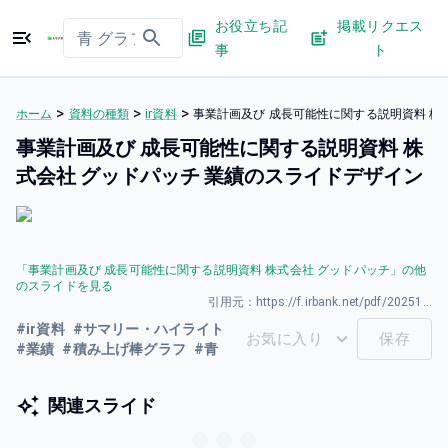
お役立ち記
掲載リクエス
事
ト
>
>
>
ホーム
資料の種類
ir資料
事業計画及び 成長可能性に関する説明資料 株
事業計画及び 成長可能性に関する説明資料 株
式会社 グッドパッチ 業績のスライドデザイン
「
事業計画及び 成長可能性に関する説明資料 株式会社 グッドパッチ
」の他
のスライドを見る
引用元：
https://f.irbank.net/pdf/20251127/140120251126509865.pdf
#
ir資料
#
サマリー・ハイライト
お気に入り
保存
#
業績
#
積み上げ棒グラフ
#
青
関連スライド