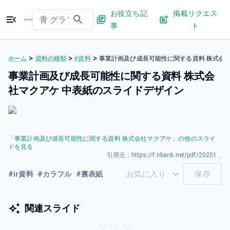
お役立ち記
掲載リクエス
事
ト
>
>
>
ホーム
資料の種類
ir資料
事業計画及び成長可能性に関する資料 株式会
事業計画及び成長可能性に関する資料 株式会
社マクアケ 中表紙のスライドデザイン
「
事業計画及び成長可能性に関する資料 株式会社マクアケ
」の他のスライ
ドを見る
引用元：
https://f.irbank.net/pdf/20251219/140120251217521036.pdf
お気に入り
保存
#
ir資料
#
カラフル
#
裏表紙
関連スライド