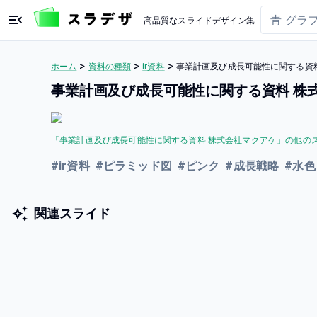
高品質なスライドデザイン集
>
>
>
ホーム
資料の種類
ir資料
事業計画及び成長可能性に関する資料
事業計画及び成長可能性に関する資料 株
「
事業計画及び成長可能性に関する資料 株式会社マクアケ
」の他の
#
ir資料
#
ピラミッド図
#
ピンク
#
成長戦略
#
水色
関連スライド