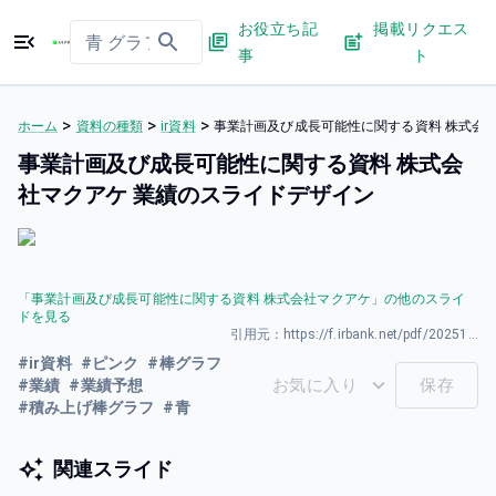
お役立ち記
掲載リクエス
事
ト
>
>
>
ホーム
資料の種類
ir資料
事業計画及び成長可能性に関する資料 株式会
事業計画及び成長可能性に関する資料 株式会
社マクアケ 業績のスライドデザイン
「
事業計画及び成長可能性に関する資料 株式会社マクアケ
」の他のスライ
ドを見る
引用元：
https://f.irbank.net/pdf/20251219/140120251217521036.pdf
#
ir資料
#
ピンク
#
棒グラフ
お気に入り
保存
#
業績
#
業績予想
#
積み上げ棒グラフ
#
青
関連スライド