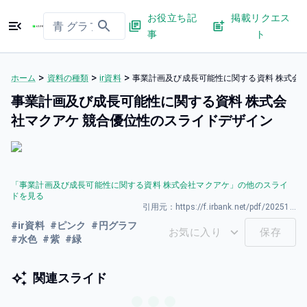
お役立ち記
掲載リクエス
事
ト
>
>
>
ホーム
資料の種類
ir資料
事業計画及び成長可能性に関する資料 株式会
事業計画及び成長可能性に関する資料 株式会
社マクアケ 競合優位性のスライドデザイン
「
事業計画及び成長可能性に関する資料 株式会社マクアケ
」の他のスライ
ドを見る
引用元：
https://f.irbank.net/pdf/20251219/140120251217521036.pdf
#
ir資料
#
ピンク
#
円グラフ
お気に入り
保存
#
水色
#
紫
#
緑
関連スライド