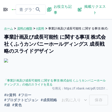
お役立ち記
掲載リクエス
事
ト
>
>
>
ホーム
資料の種類
ir資料
事業計画及び成長可能性 に関する事項 株式
事業計画及び成長可能性 に関する事項 株式会
社くふうカンパニーホールディングス 成長戦
略のスライドデザイン
「
事業計画及び成長可能性 に関する事項 株式会社くふうカンパニーホール
ディングス
」の他のスライドを見る
引用元：
https://f.irbank.net/pdf/20251222/140120251202513371.pdf
#
ir資料
#
フロー
お気に入り
保存
#
プロダクトビジョン
#
成長戦略
#
緑
#
黄色