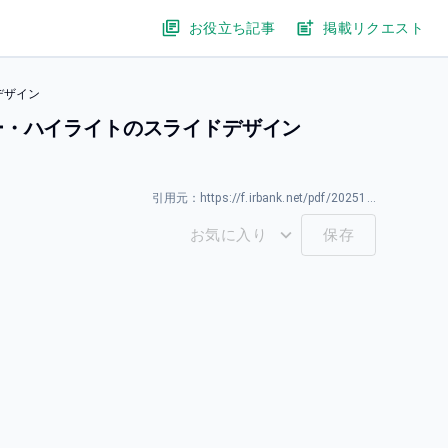
お役立ち記事
掲載リクエスト
デザイン
ー・ハイライトのスライドデザイン
引用元：
https://f.irbank.net/pdf/20251222/140120251202513371.pdf
お気に入り
保存