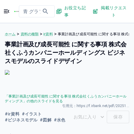
お役立ち記
掲載リクエス
事
ト
>
>
>
ホーム
資料の種類
ir資料
事業計画及び成長可能性 に関する事項 株式
事業計画及び成長可能性 に関する事項 株式会
社くふうカンパニーホールディングス ビジネ
スモデルのスライドデザイン
「
事業計画及び成長可能性 に関する事項 株式会社くふうカンパニーホール
ディングス
」の他のスライドを見る
引用元：
https://f.irbank.net/pdf/20251222/140120251202513371.pdf
#
ir資料
#
イラスト
お気に入り
保存
#
ビジネスモデル
#
図解
#
水色