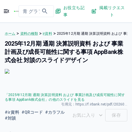
お役立ち記
掲載リクエス
事
ト
>
>
>
ホーム
資料の種類
ir資料
2025年12月期 通期 決算説明資料 および 
2025年12月期 通期 決算説明資料 および 事業
計画及び成長可能性に関する事項 AppBank株
式会社 対談のスライドデザイン
「
2025年12月期 通期 決算説明資料 および 事業計画及び成長可能性に関す
る事項 AppBank株式会社
」の他のスライドを見る
引用元：
https://f.irbank.net/pdf/20260213/140120260213562223.pdf
#
ir資料
#
QRコード
#
カラフル
お気に入り
保存
#
対談