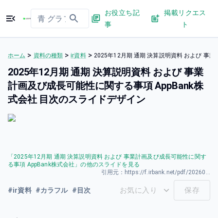
お役立ち記
掲載リクエス
事
ト
>
>
>
ホーム
資料の種類
ir資料
2025年12月期 通期 決算説明資料 および 
2025年12月期 通期 決算説明資料 および 事業
計画及び成長可能性に関する事項 AppBank株
式会社 目次のスライドデザイン
「
2025年12月期 通期 決算説明資料 および 事業計画及び成長可能性に関す
る事項 AppBank株式会社
」の他のスライドを見る
引用元：
https://f.irbank.net/pdf/20260213/140120260213562223.pdf
お気に入り
保存
#
ir資料
#
カラフル
#
目次