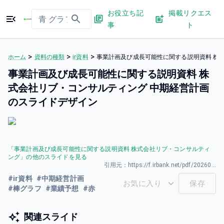
お役立ち記
掲載リクエス
事
ト
>
>
>
ホーム
資料の種類
ir資料
事業計画及び成⻑可能性に関する説明資料 株
事業計画及び成⻑可能性に関する説明資料 株
式会社リブ・コンサルティング 中期経営計画
のスライドデザイン
「
事業計画及び成⻑可能性に関する説明資料 株式会社リブ・コンサルティ
ング
」の他のスライドを見る
引用元：
https://f.irbank.net/pdf/20260325/140120260325588813.pdf
#
ir資料
#
中期経営計画
お気に入り
保存
#
棒グラフ
#
業績予想
#
赤
関連スライド