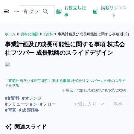
お役立ち記
掲載リクエス
事
ト
>
>
>
ホーム
資料の種類
ir資料
事業計画及び成⻑可能性に関する事項 株式会
事業計画及び成⻑可能性に関する事項 株式会
社フツパー 成長戦略のスライドデザイン
「
事業計画及び成⻑可能性に関する事項 株式会社フツパー
」の他のスライ
ドを見る
引用元：
https://f.irbank.net/pdf/20260325/140120260325589039.pdf
#
ir資料
#
オレンジ
お気に入り
保存
#
ソリューション
#
フロー
#
写真
#
成長戦略
関連スライド