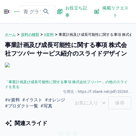
お役立ち記
掲載リクエス
事
ト
>
>
>
ホーム
資料の種類
ir資料
事業計画及び成⻑可能性に関する事項 株式会
事業計画及び成⻑可能性に関する事項 株式会
社フツパー サービス紹介のスライドデザイン
「
事業計画及び成⻑可能性に関する事項 株式会社フツパー
」の他のスライ
ドを見る
引用元：
https://f.irbank.net/pdf/20260325/140120260325589039.pdf
#
ir資料
#
イラスト
#
オレンジ
お気に入り
保存
#
プロダクト一覧
#
写真
関連スライド