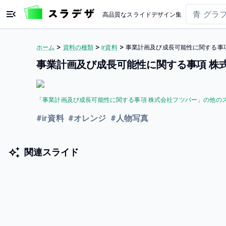
高品質なスライドデザイン集
>
>
>
ホーム
資料の種類
ir資料
事業計画及び成⻑可能性に関する事項
事業計画及び成⻑可能性に関する事項 株
「
事業計画及び成⻑可能性に関する事項 株式会社フツパー
」の他の
#
ir資料
#
オレンジ
#
人物写真
関連スライド