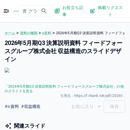
お役立ち記
掲載リクエス
事
ト
>
>
>
ホーム
資料の種類
ir資料
2026年5月期Q3 決算説明資料 フィードフ
2026年5月期Q3 決算説明資料 フィードフォー
スグループ株式会社 収益構造のスライドデザ
イン
「
2026年5月期Q3 決算説明資料 フィードフォースグループ株式会社
」の他
のスライドを見る
引用元：
https://f.irbank.net/pdf/20260326/140120260326589797.pdf
お気に入り
保存
#
ir資料
#
収益構造
関連スライド