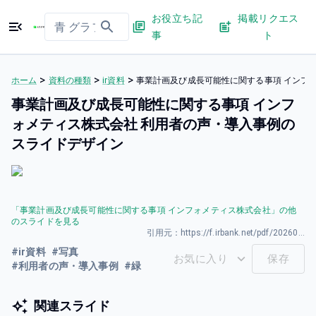
お役立ち記
掲載リクエス
事
ト
>
>
>
ホーム
資料の種類
ir資料
事業計画及び成長可能性に関する事項 インフ
事業計画及び成長可能性に関する事項 インフ
ォメティス株式会社 利用者の声・導入事例の
スライドデザイン
「
事業計画及び成長可能性に関する事項 インフォメティス株式会社
」の他
のスライドを見る
引用元：
https://f.irbank.net/pdf/20260327/140120260326590677.pdf
#
ir資料
#
写真
お気に入り
保存
#
利用者の声・導入事例
#
緑
関連スライド