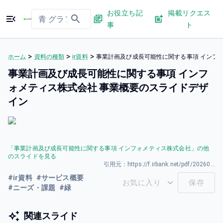
お役立ち記
掲載リクエス
事
ト
>
>
>
ホーム
資料の種類
ir資料
事業計画及び成長可能性に関する事項 インフ
事業計画及び成長可能性に関する事項 インフ
ォメティス株式会社 事業概要のスライドデザ
イン
「
事業計画及び成長可能性に関する事項 インフォメティス株式会社
」の他
のスライドを見る
引用元：
https://f.irbank.net/pdf/20260327/140120260326590677.pdf
#
ir資料
#
サービス概要
お気に入り
保存
#
ニーズ・課題
#
緑
関連スライド