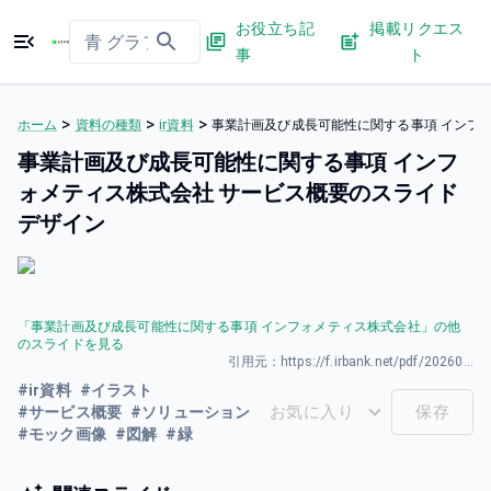
お役立ち記
掲載リクエス
事
ト
>
>
>
ホーム
資料の種類
ir資料
事業計画及び成長可能性に関する事項 インフ
事業計画及び成長可能性に関する事項 インフ
ォメティス株式会社 サービス概要のスライド
デザイン
「
事業計画及び成長可能性に関する事項 インフォメティス株式会社
」の他
のスライドを見る
引用元：
https://f.irbank.net/pdf/20260327/140120260326590677.pdf
#
ir資料
#
イラスト
お気に入り
保存
#
サービス概要
#
ソリューション
#
モック画像
#
図解
#
緑