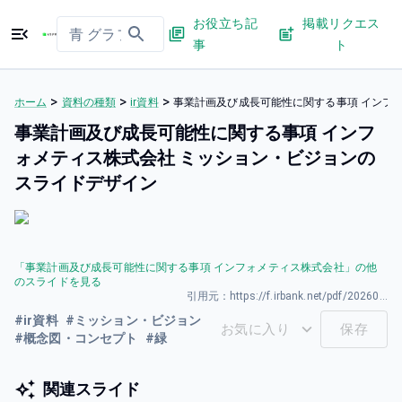
お役立ち記
掲載リクエス
事
ト
>
>
>
ホーム
資料の種類
ir資料
事業計画及び成長可能性に関する事項 インフ
事業計画及び成長可能性に関する事項 インフ
ォメティス株式会社 ミッション・ビジョンの
スライドデザイン
「
事業計画及び成長可能性に関する事項 インフォメティス株式会社
」の他
のスライドを見る
引用元：
https://f.irbank.net/pdf/20260327/140120260326590677.pdf
#
ir資料
#
ミッション・ビジョン
お気に入り
保存
#
概念図・コンセプト
#
緑
関連スライド