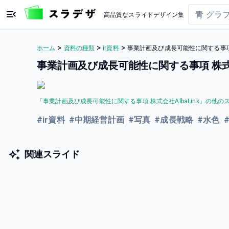
高品質なスライドデザイン集
>
>
>
ホーム
資料の種類
ir資料
事業計画及び成長可能性に関する事項 
事業計画及び成長可能性に関する事項 株式会
「
事業計画及び成長可能性に関する事項 株式会社AlbaLink
」の他の
#
ir資料
#
中期経営計画
#
写真
#
成長戦略
#
水色
関連スライド