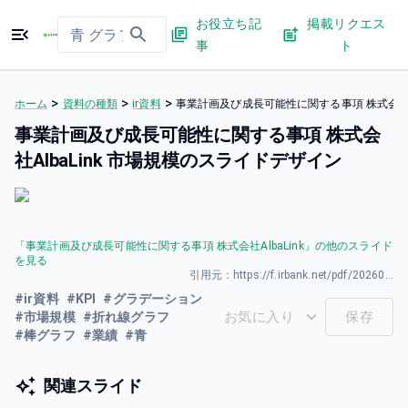
お役立ち記
掲載リクエス
事
ト
>
>
>
ホーム
資料の種類
ir資料
事業計画及び成長可能性に関する事項 株式会社Al
事業計画及び成長可能性に関する事項 株式会
社AlbaLink 市場規模のスライドデザイン
「
事業計画及び成長可能性に関する事項 株式会社AlbaLink
」の他のスライド
を見る
引用元：
https://f.irbank.net/pdf/20260327/140120260326589956.pdf
#
ir資料
#
KPI
#
グラデーション
お気に入り
保存
#
市場規模
#
折れ線グラフ
#
棒グラフ
#
業績
#
青
関連スライド