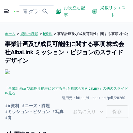
お役立ち記
掲載リクエス
事
ト
>
>
>
ホーム
資料の種類
ir資料
事業計画及び成長可能性に関する事項 株式会社A
事業計画及び成長可能性に関する事項 株式会
社AlbaLink ミッション・ビジョンのスライド
デザイン
「
事業計画及び成長可能性に関する事項 株式会社AlbaLink
」の他のスライド
を見る
引用元：
https://f.irbank.net/pdf/20260327/140120260326589956.pdf
#
ir資料
#
ニーズ・課題
お気に入り
保存
#
ミッション・ビジョン
#
写真
#
青