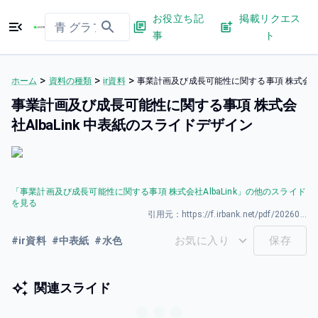
お役立ち記
掲載リクエス
事
ト
>
>
>
ホーム
資料の種類
ir資料
事業計画及び成長可能性に関する事項 株式会社Al
事業計画及び成長可能性に関する事項 株式会
社AlbaLink 中表紙のスライドデザイン
「
事業計画及び成長可能性に関する事項 株式会社AlbaLink
」の他のスライド
を見る
引用元：
https://f.irbank.net/pdf/20260327/140120260326589956.pdf
お気に入り
保存
#
ir資料
#
中表紙
#
水色
関連スライド