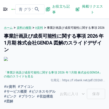
お役立ち記
掲載リクエス
事
ト
>
>
>
ホーム
資料の種類
ir資料
事業計画及び成長可能性に関する事項 2026 年
事業計画及び成長可能性に関する事項 2026 年
1月期 株式会社GENDA 図解のスライドデザイ
ン
「
事業計画及び成長可能性に関する事項 2026 年 1月期 株式会社GENDA
」
の他のスライドを見る
引用元：
https://f.irbank.net/pdf/20260330/140120260330592955.pdf
#
ir資料
#
アイコン
#
サービス概要
#
ビジネスモデル
お気に入り
保存
#
ピンク
#
ブラウン
#
収益構造
#
図解