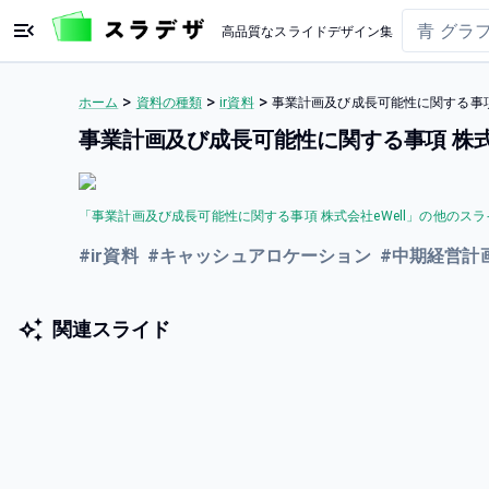
高品質なスライドデザイン集
>
>
>
ホーム
資料の種類
ir資料
事業計画及び成長可能性に関する事項
事業計画及び成長可能性に関する事項 株式
「
事業計画及び成長可能性に関する事項 株式会社eWell
」の他のスラ
#
ir資料
#
キャッシュアロケーション
#
中期経営計
関連スライド