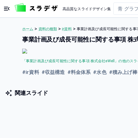
高品質なスライドデザイン集
>
>
>
ホーム
資料の種類
ir資料
事業計画及び成長可能性に関する事項 
事業計画及び成長可能性に関する事項 株式会
「
事業計画及び成長可能性に関する事項 株式会社eWell
」の他のスラ
#
ir資料
#
収益構造
#
料金体系
#
水色
#
積み上げ棒
関連スライド