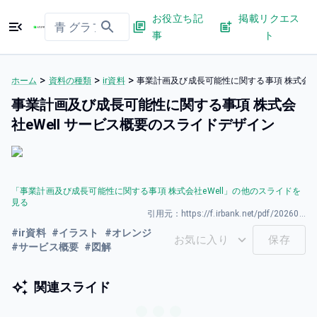
お役立ち記
掲載リクエス
事
ト
>
>
>
ホーム
資料の種類
ir資料
事業計画及び成長可能性に関する事項 株式会社e
事業計画及び成長可能性に関する事項 株式会
社eWell サービス概要のスライドデザイン
「
事業計画及び成長可能性に関する事項 株式会社eWell
」の他のスライドを
見る
引用元：
https://f.irbank.net/pdf/20260330/140120260330592954.pdf
#
ir資料
#
イラスト
#
オレンジ
お気に入り
保存
#
サービス概要
#
図解
関連スライド