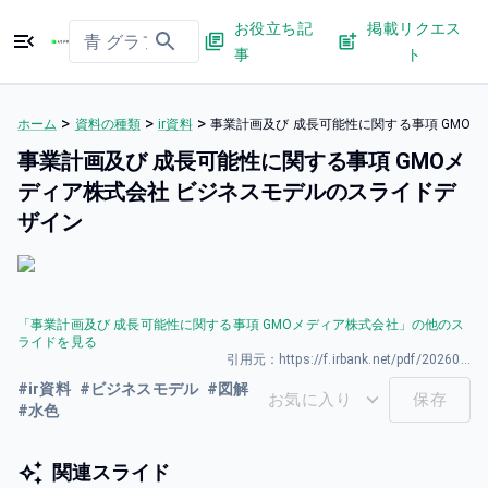
お役立ち記
掲載リクエス
事
ト
>
>
>
ホーム
資料の種類
ir資料
事業計画及び 成⻑可能性に関する事項 GMO
事業計画及び 成⻑可能性に関する事項 GMOメ
ディア株式会社 ビジネスモデルのスライドデ
ザイン
「
事業計画及び 成⻑可能性に関する事項 GMOメディア株式会社
」の他のス
ライドを見る
引用元：
https://f.irbank.net/pdf/20260331/140120260331594044.pdf
#
ir資料
#
ビジネスモデル
#
図解
お気に入り
保存
#
水色
関連スライド