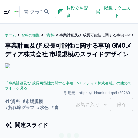
お役立ち記
掲載リクエス
事
ト
>
>
>
ホーム
資料の種類
ir資料
事業計画及び 成⻑可能性に関する事項 GMO
事業計画及び 成⻑可能性に関する事項 GMOメ
ディア株式会社 市場規模のスライドデザイン
「
事業計画及び 成⻑可能性に関する事項 GMOメディア株式会社
」の他のス
ライドを見る
引用元：
https://f.irbank.net/pdf/20260331/140120260331594044.pdf
#
ir資料
#
市場規模
お気に入り
保存
#
折れ線グラフ
#
水色
#
青
関連スライド