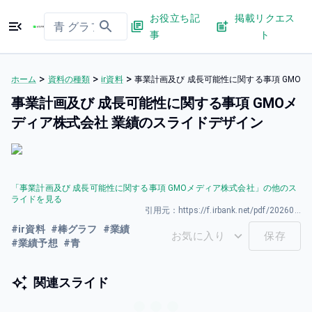
お役立ち記
掲載リクエス
事
ト
>
>
>
ホーム
資料の種類
ir資料
事業計画及び 成⻑可能性に関する事項 GMO
事業計画及び 成⻑可能性に関する事項 GMOメ
ディア株式会社 業績のスライドデザイン
「
事業計画及び 成⻑可能性に関する事項 GMOメディア株式会社
」の他のス
ライドを見る
引用元：
https://f.irbank.net/pdf/20260331/140120260331594044.pdf
#
ir資料
#
棒グラフ
#
業績
お気に入り
保存
#
業績予想
#
青
関連スライド