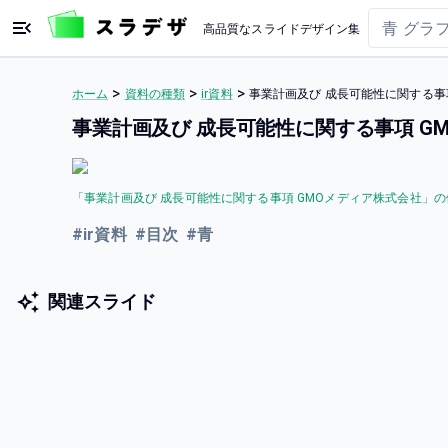
高品質なスライドデザイン集
>
>
>
ホーム
資料の種類
ir資料
事業計画及び 成⻑可能性に関する事
事業計画及び 成⻑可能性に関する事項 G
「
事業計画及び 成⻑可能性に関する事項 GMOメディア株式会社
」の
#
ir資料
#
目次
#
青
関連スライド