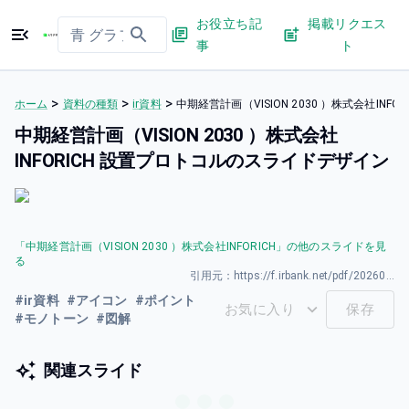
お役立ち記
掲載リクエス
事
ト
>
>
>
ホーム
資料の種類
ir資料
中期経営計画（VISION 2030 ）株式会社IN
中期経営計画（VISION 2030 ）株式会社
INFORICH 設置プロトコルのスライドデザイン
「
中期経営計画（VISION 2030 ）株式会社INFORICH
」の他のスライドを見
る
引用元：
https://f.irbank.net/pdf/20260331/140120260331594135.pdf
#
ir資料
#
アイコン
#
ポイント
お気に入り
保存
#
モノトーン
#
図解
関連スライド