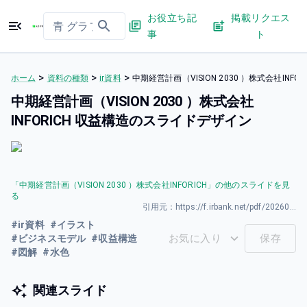
お役立ち記
掲載リクエス
事
ト
>
>
>
ホーム
資料の種類
ir資料
中期経営計画（VISION 2030 ）株式会社INF
中期経営計画（VISION 2030 ）株式会社
INFORICH 収益構造のスライドデザイン
「
中期経営計画（VISION 2030 ）株式会社INFORICH
」の他のスライドを見
る
引用元：
https://f.irbank.net/pdf/20260331/140120260331594135.pdf
#
ir資料
#
イラスト
お気に入り
保存
#
ビジネスモデル
#
収益構造
#
図解
#
水色
関連スライド