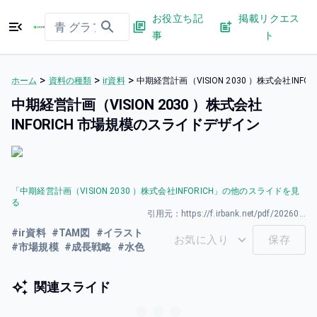
お役立ち記
掲載リクエス
事
ト
>
>
>
ホーム
資料の種類
ir資料
中期経営計画（VISION 2030 ）株式会社INF
中期経営計画（VISION 2030 ）株式会社
INFORICH 市場規模のスライドデザイン
「
中期経営計画（VISION 2030 ）株式会社INFORICH
」の他のスライドを見
る
引用元：
https://f.irbank.net/pdf/20260331/140120260331594135.pdf
#
ir資料
#
TAM図
#
イラスト
お気に入り
保存
#
市場規模
#
成長戦略
#
水色
関連スライド